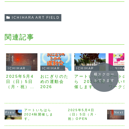
ICHIHARA ART FIELD
関連記事
ICHIHARA ART FIELD
ICHIHARA ART FIELD
ICHIHARA ART FIELD
ICH
横スクロー
2025年5月4
おにぎりのた
アートいちは
アートの
ルできます
日（日）5日
めの運動会
ら 2024秋開
ち いち
（月・祝）
2026
催します。
ワークシ
OPEN
プ
アートいちはら
2025年5月4日
2024秋開催しま
（日）5日（月・
す。
祝）OPEN